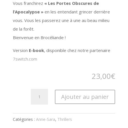
Vous franchirez
« Les Portes Obscures de
l’Apocalypse »
en les entendant grincer derrière
vous. Vous les passerez une à une au beau milieu
de la forêt.
Bienvenue en Brocéliande !
Version
E-book
, disponible chez notre partenaire
7switch.com
23,00
€
quantité
Ajouter au panier
de
Les
Portes
Catégories :
Anne-Sara
,
Thrillers
Obscures