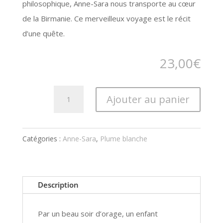
philosophique, Anne-Sara nous transporte au cœur
de la Birmanie. Ce merveilleux voyage est le récit
d’une quête.
23,00
€
quantité
Ajouter au panier
de
Les
Sortilèges
Catégories :
Anne-Sara
,
Plume blanche
Birmans
Description
Par un beau soir d’orage, un enfant