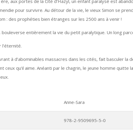
ère, aux portes de la Cité d’Hazyl, un enfant paralysé est abando
mendie pour survivre. Au détour de la vie, le vieux Simon se prend 
om : des prophéties bien étranges sur les 2500 ans à venir !
 bouleverse entièrement la vie du petit paralytique. Un long pa
 l’éternité.
ivrant à d’abominables massacres dans les cités, fait basculer la
nt ceux qu’il aime. Anéanti par le chagrin, le jeune homme quitte 
reux.
Anne-Sara
978-2-9509695-5-0