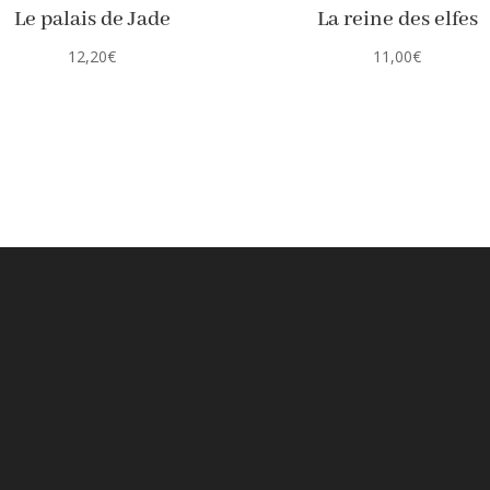
Le palais de Jade
La reine des elfes
12,20
€
11,00
€