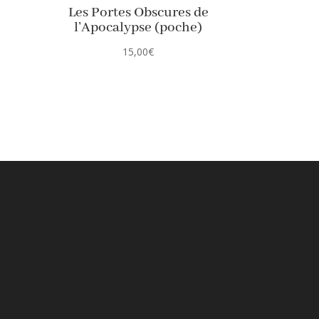
Les Portes Obscures de
l’Apocalypse (poche)
15,00
€