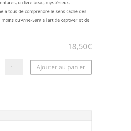
ntures, un livre beau, mystérieux,
né à tous de comprendre le sens caché des
moins qu’Anne-Sara a l’art de captiver et de
18,50
€
quantité
Ajouter au panier
de
Sans-
Nom